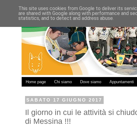
This site uses cookies from Google to deliver its servi
are shared with Google along with performance and secu
statistics, and to detect and address abuse.
Home page
Chi siamo
Dove siamo
Appuntamenti
SABATO 17 GIUGNO 2017
Il giorno in cui le attività si chi
di Messina !!!