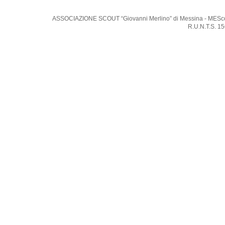
ASSOCIAZIONE SCOUT “Giovanni Merlino” di Messina - MEScout -
R.U.N.T.S. 1