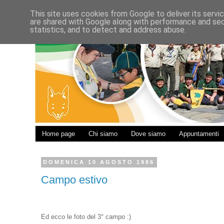
This site uses cookies from Google to deliver its servi
are shared with Google along with performance and secu
statistics, and to detect and address abuse.
Home page
Chi siamo
Dove siamo
Appuntamenti
DOMENICA 10 AGOSTO 1986
Campo estivo
Ed ecco le foto del 3° campo :)