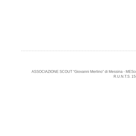
ASSOCIAZIONE SCOUT “Giovanni Merlino” di Messina - MEScout -
R.U.N.T.S. 1