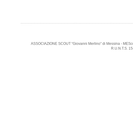
ASSOCIAZIONE SCOUT “Giovanni Merlino” di Messina - MEScout -
R.U.N.T.S. 1