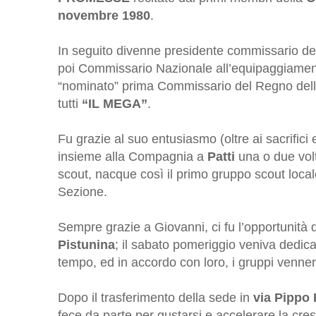
novembre 1980
.
In seguito divenne presidente commissario de
poi Commissario Nazionale all’equipaggiamen
“nominato” prima Commissario del Regno delle 
tutti
“IL MEGA”
.
Fu grazie al suo entusiasmo (oltre ai sacrific
insieme alla Compagnia a
Patti
una o due volt
scout, nacque così il primo gruppo scout loc
Sezione.
Sempre grazie a Giovanni, ci fu l’opportunità 
Pistunina
; il sabato pomeriggio veniva dedica
tempo, ed in accordo con loro, i gruppi vennero
Dopo il trasferimento della sede in
via Pippo
fece da parte per gustarsi e accelerare la cres