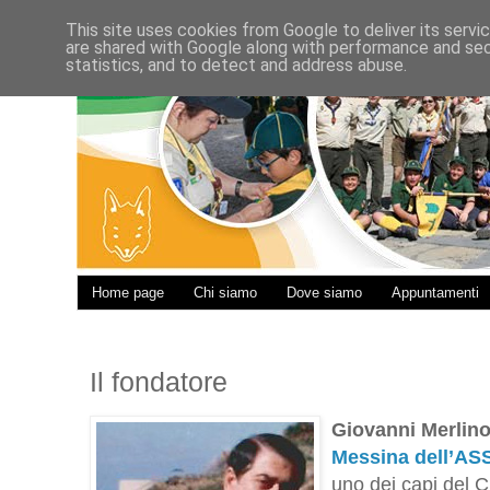
This site uses cookies from Google to deliver its servi
are shared with Google along with performance and secu
statistics, and to detect and address abuse.
Home page
Chi siamo
Dove siamo
Appuntamenti
Il fondatore
Giovanni Merlin
Messina dell’A
uno dei capi del 