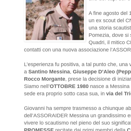
A fine agosto del
un ex scout del C
una storia scautist
Pomezia, dove si 
Quadri, il mitico
contatti con una nuova associazione l’ASSO
L’esperienza fu positiva, a tal punto che, una
a
Santino Messina
,
Giuseppe D’Aleo (Pepp
Rocco Morgante
, prese la decisione di iniz
Siamo nell’
OTTOBRE 1980
nasce a Messina l
sede era proprio sotto casa sua, in
via del Tr
Giovanni ha sempre trasmesso a chiunque abb
dell’ASSORAIDER Messina un grandissimo ent
vivere lo scautismo nel pieno del suo significat
PROMESSE
recitate dai primi membri della
C