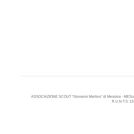
ASSOCIAZIONE SCOUT “Giovanni Merlino” di Messina - MEScout -
R.U.N.T.S. 1