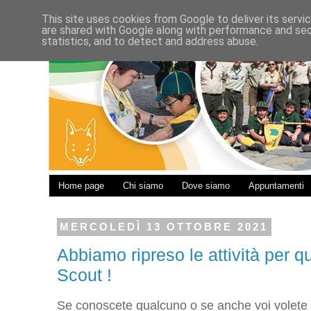
This site uses cookies from Google to deliver its servi
are shared with Google along with performance and secu
statistics, and to detect and address abuse.
Home page
Chi siamo
Dove siamo
Appuntamenti
MERCOLEDÌ 13 OTTOBRE 2021
Abbiamo ripreso le attività per 
Scout !
Se conoscete qualcuno o se anche voi volete p