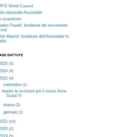
FIS World Council
ito nazionale Assoraider
o scautismo
aden Powell, fondatore del movimento
cout
ldo Marzot, fondatore dell'Assoraider in
talia
ADE BATTUTE
2025
(3)
2024
(4)
2022
(4)
▼
settembre
(1)
Aperte le iscrizioni per il nuovo Anno
Scaut !!!
►
marzo
(2)
►
gennaio
(1)
2021
(10)
2020
(2)
2019
(5)