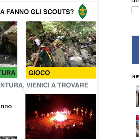
CER
IN 