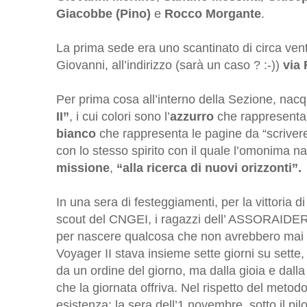
Giacobbe (Pino)
e
Rocco Morgante
.
La prima sede era uno scantinato di circa ven
Giovanni, all’indirizzo (sarà un caso ? :-))
via 
Per prima cosa all’interno della Sezione, nac
II”
, i cui colori sono l’
azzurro
che rappresenta l
bianco
che rappresenta le pagine da “scrivere
con lo stesso spirito con il quale l’omonima na
missione
,
“alla ricerca di nuovi orizzonti”.
In una sera di festeggiamenti, per la vittoria di
scout del CNGEI, i ragazzi dell’ ASSORAIDE
per nascere qualcosa che non avrebbero mai
Voyager II stava insieme sette giorni su sette,
da un ordine del giorno, ma dalla gioia e dalla f
che la giornata offriva. Nel rispetto del metod
esistenza: la sera dell’1 novembre, sotto il pi