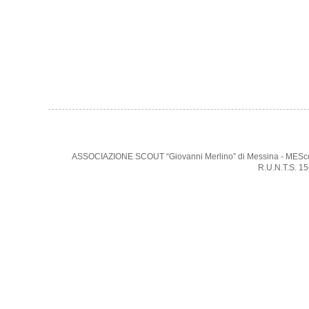
ASSOCIAZIONE SCOUT “Giovanni Merlino” di Messina - MEScout -
R.U.N.T.S. 1