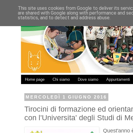
This site uses cookies from Google to deliver its servi
are shared with Google along with performance and secu
statistics, and to detect and address abuse.
Home page
Chi siamo
Dove siamo
Appuntamenti
MERCOLEDÌ 1 GIUGNO 2016
Tirocini di formazione ed orien
con l'Universita' degli Studi di 
Quest'anno è 