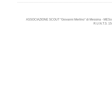
ASSOCIAZIONE SCOUT “Giovanni Merlino” di Messina - MEScout -
R.U.N.T.S. 1