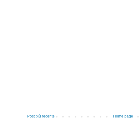
Post più recente
Home page