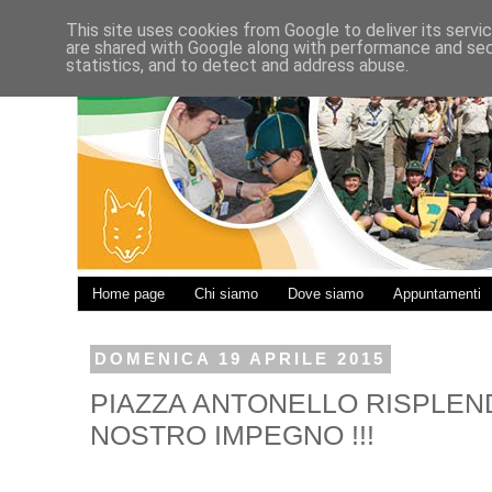
This site uses cookies from Google to deliver its servi
are shared with Google along with performance and secu
statistics, and to detect and address abuse.
Home page
Chi siamo
Dove siamo
Appuntamenti
DOMENICA 19 APRILE 2015
PIAZZA ANTONELLO RISPLEN
NOSTRO IMPEGNO !!!