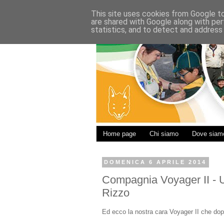
This site uses cookies from Google to 
are shared with Google along with per
statistics, and to detect and address
Home page
Chi siamo
Dove siam
DOMENICA 6 APRILE 2014
Compagnia Voyager II - U
Rizzo
Ed ecco la nostra cara Voyager II che dopo