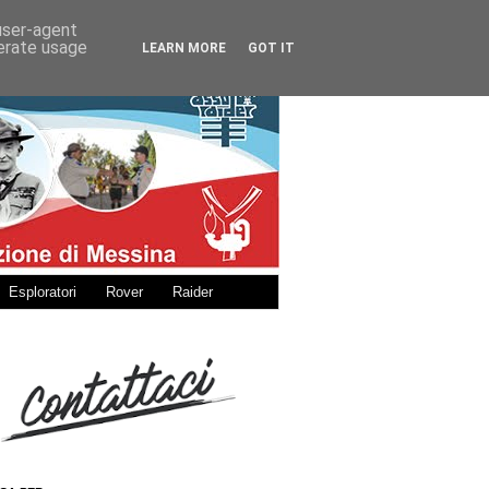
 user-agent
nerate usage
LEARN MORE
GOT IT
Esploratori
Rover
Raider