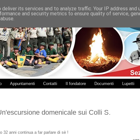
deliver its services and to analyze traffic. Your IP address and
formance and security metrics to ensure quality of service, ge
 abuse.
o
Appuntamenti
Contatti
Il fondatore
Documenti
Lupetti
n'escursione domenicale sui Colli S.
 32 anni continua a far parlare di sè !