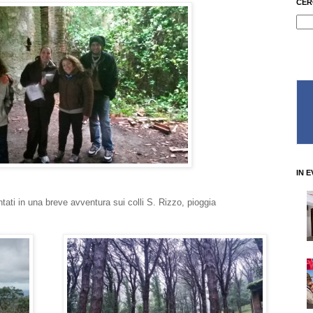
CER
IN 
tati in una breve avventura sui colli S. Rizzo, pioggia