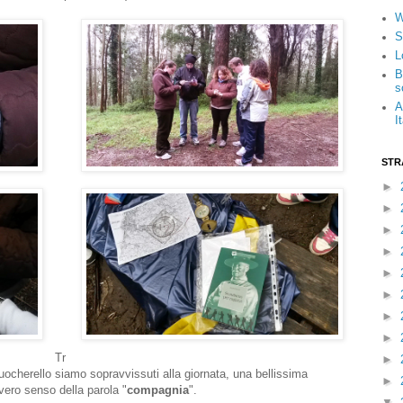
W
S
L
B
s
A
I
STR
►
►
►
►
►
►
►
►
Tr
►
fuocherello siamo sopravvissuti alla giornata, una bellissima
►
l vero senso della parola "
compagnia
".
▼