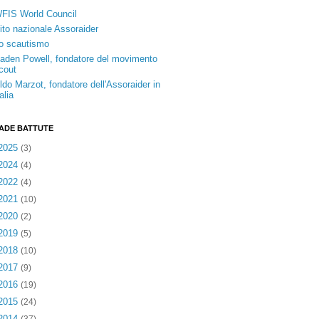
FIS World Council
ito nazionale Assoraider
o scautismo
aden Powell, fondatore del movimento
cout
ldo Marzot, fondatore dell'Assoraider in
talia
ADE BATTUTE
2025
(3)
2024
(4)
2022
(4)
2021
(10)
2020
(2)
2019
(5)
2018
(10)
2017
(9)
2016
(19)
2015
(24)
2014