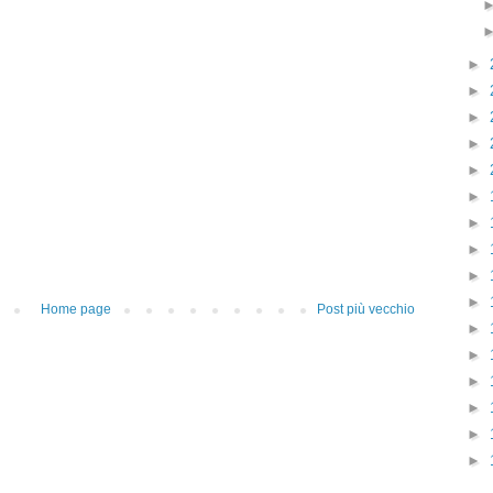
►
►
►
►
►
►
►
►
►
►
Home page
Post più vecchio
►
►
►
►
►
►