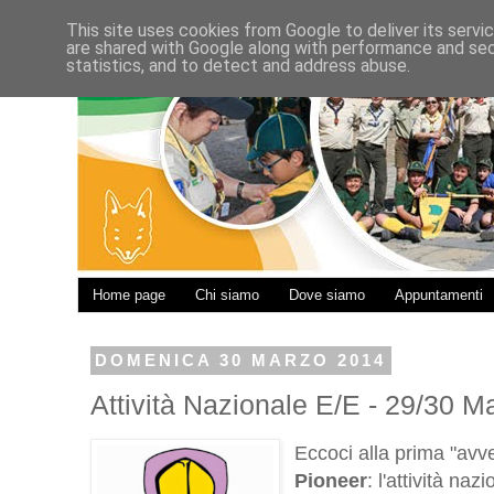
This site uses cookies from Google to deliver its servi
are shared with Google along with performance and secu
statistics, and to detect and address abuse.
Home page
Chi siamo
Dove siamo
Appuntamenti
DOMENICA 30 MARZO 2014
Attività Nazionale E/E - 29/30 
Eccoci alla prima "avv
Pioneer
: l'attività nazi