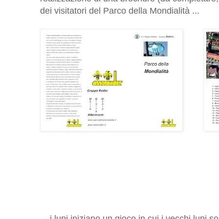
dei visitatori del Parco della Mondialità ...
... i lupi iniziano un gioco in cui i vecchi lupi 